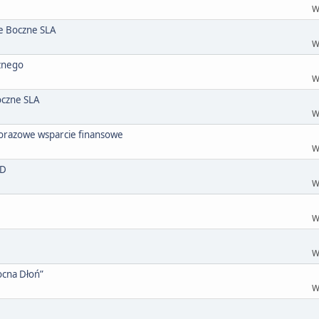
W
we Boczne SLA
W
cznego
W
oczne SLA
W
orazowe wsparcie finansowe
W
ND
W
W
W
ocna Dłoń”
W