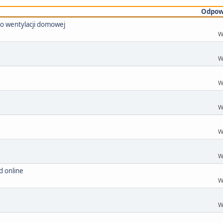
Odpow
o wentylacji domowej
W
W
W
W
W
W
d online
W
W