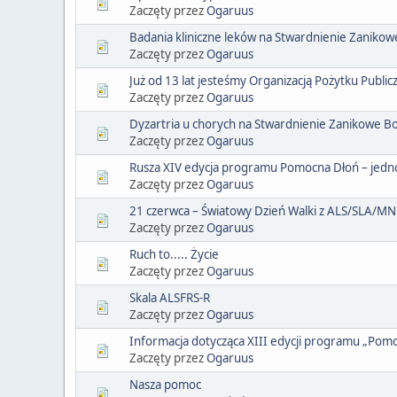
Zaczęty przez
Ogaruus
Badania kliniczne leków na Stwardnienie Zaniko
Zaczęty przez
Ogaruus
Już od 13 lat jesteśmy Organizacją Pożytku Publi
Zaczęty przez
Ogaruus
Dyzartria u chorych na Stwardnienie Zanikowe B
Zaczęty przez
Ogaruus
Rusza XIV edycja programu Pomocna Dłoń – jedn
Zaczęty przez
Ogaruus
21 czerwca – Światowy Dzień Walki z ALS/SLA/M
Zaczęty przez
Ogaruus
Ruch to..... Życie
Zaczęty przez
Ogaruus
Skala ALSFRS-R
Zaczęty przez
Ogaruus
Informacja dotycząca XIII edycji programu „Pom
Zaczęty przez
Ogaruus
Nasza pomoc