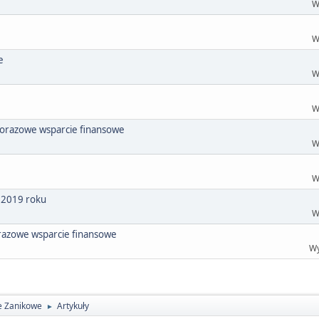
W
W
e
W
W
norazowe wsparcie finansowe
W
W
w 2019 roku
W
razowe wsparcie finansowe
Wy
e Zanikowe
Artykuły
►