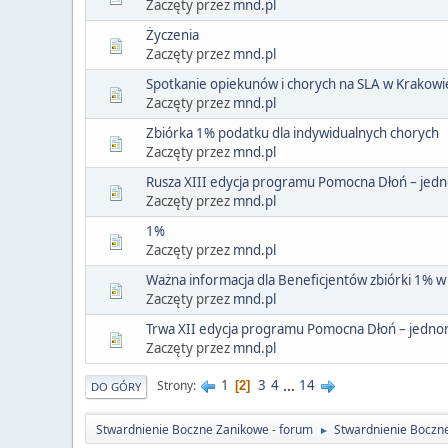
Zaczęty przez
mnd.pl
Życzenia
Zaczęty przez
mnd.pl
Spotkanie opiekunów i chorych na SLA w Krakowi
Zaczęty przez
mnd.pl
Zbiórka 1% podatku dla indywidualnych chorych
Zaczęty przez
mnd.pl
Rusza XIII edycja programu Pomocna Dłoń – jed
Zaczęty przez
mnd.pl
1%
Zaczęty przez
mnd.pl
Ważna informacja dla Beneficjentów zbiórki 1% 
Zaczęty przez
mnd.pl
Trwa XII edycja programu Pomocna Dłoń – jedno
Zaczęty przez
mnd.pl
1
3
4
...
14
Strony
2
DO GÓRY
Stwardnienie Boczne Zanikowe - forum
Stwardnienie Boczn
►