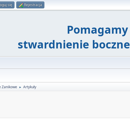
oguj się
Rejestracja
Pomagamy 
stwardnienie boczn
e Zanikowe
Artykuły
►