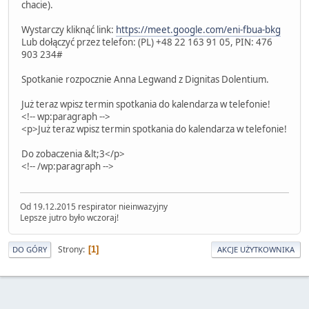
chacie).
Wystarczy kliknąć link:
https://meet.google.com/eni-fbua-bkg
Lub dołączyć przez telefon: ‪(PL) +48 22 163 91 05‬, PIN: ‪476
903 234‬#
Spotkanie rozpocznie Anna Legwand z Dignitas Dolentium.
Już teraz wpisz termin spotkania do kalendarza w telefonie!
<!-- wp:paragraph -->
<p>Już teraz wpisz termin spotkania do kalendarza w telefonie!
Do zobaczenia &lt;3</p>
<!-- /wp:paragraph -->
Od 19.12.2015 respirator nieinwazyjny
Lepsze jutro było wczoraj!
Strony
1
DO GÓRY
AKCJE UŻYTKOWNIKA