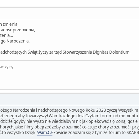
ch zmienia,
 radość przemienia,
zenia...
ego Narodzenia.
 nadchodzących Świąt życzy zarząd Stowarzyszenia Dignitas Dolentium.
nwazyjny
 Bożego Narodzenia i nadchodzącego Nowego Roku 2023 życzę Wszystkim k
nętrznego aby towarzyszył Wam każdego dnia.Czytam forum od momentu 
ić że gdyby nie Wy,to nie wiedziałbym nic jak opiekować się Żoną, gdzie s
horych,jakie filmy obejrzeć zeby zrozumieć co czuje chory,zrozumieć i pr
ć,to wszystko Dzięki
Wam.Ca
łkowicie zgadzam się z tym że forum to SK