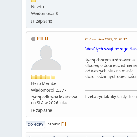
Newbie
Wiadomości: 8
IP zapisane
RILU
25 Grudzień 2022, 11:28:37
Wes0łych świąt bożego Naro
życzę chorym uzdrowienia
długiegio dobrego istnienia
od waszych bliskich miłości
dużo rodzinnych obecności
Hero Member
Wiadomości: 2,277
Trzeba żyć tak aby każdy dzień
życzę odkrycia lekarstwa
na SLA w 2026roku
IP zapisane
Strony
1
DO GÓRY