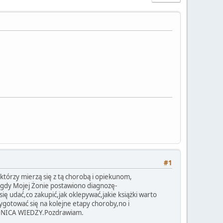
#1
tórzy mierzą się z tą chorobą i opiekunom,
gdy Mojej Żonie postawiono diagnozę-
ię udać,co zakupić,jak oklepywać,jakie książki warto
zygotować się na kolejne etapy choroby,no i
ARBNICA WIEDZY.Pozdrawiam.