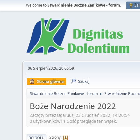
Welcome to
Stwardnienie Boczne Zanikowe - forum
.
Zal
06 Sierpień 2026, 20:06:59
Strona główna
Szukaj
Stwardnienie Boczne Zanikowe - forum
Stwardnienie Boczn
►
Boże Narodzenie 2022
Zaczęty przez Ogaruus, 23 Grudzień 2022, 14:20:54
0 użytkowników i 1 Gość przegląda ten wątek.
Strony
1
DO DOŁU