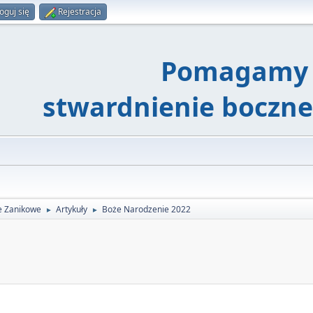
oguj się
Rejestracja
Pomagamy 
stwardnienie boczn
e Zanikowe
Artykuły
Boże Narodzenie 2022
►
►