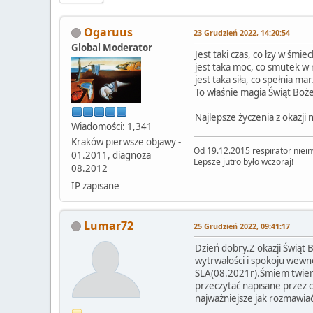
Ogaruus
23 Grudzień 2022, 14:20:54
Global Moderator
Jest taki czas, co łzy w śmie
jest taka moc, co smutek w
jest taka siła, co spełnia mar
To właśnie magia Świąt Boż
Najlepsze życzenia z okazji
Wiadomości: 1,341
Kraków pierwsze objawy -
Od 19.12.2015 respirator niei
01.2011, diagnoza
Lepsze jutro było wczoraj!
08.2012
IP zapisane
Lumar72
25 Grudzień 2022, 09:41:17
Dzień dobry.Z okazji Świąt
wytrwałości i spokoju wew
SLA(08.2021r).Śmiem twierdz
przeczytać napisane przez c
najważniejsze jak rozmawia