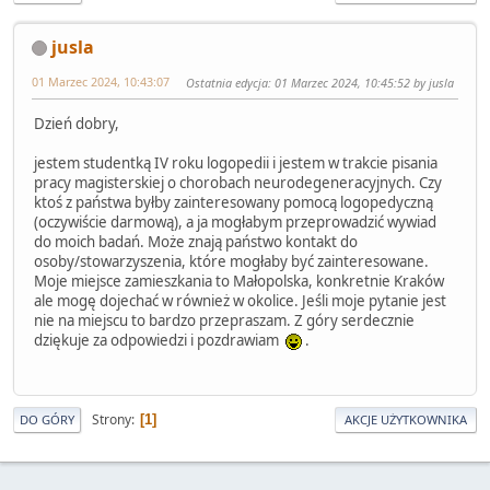
jusla
01 Marzec 2024, 10:43:07
Ostatnia edycja
: 01 Marzec 2024, 10:45:52 by jusla
Dzień dobry,
jestem studentką IV roku logopedii i jestem w trakcie pisania
pracy magisterskiej o chorobach neurodegeneracyjnych. Czy
ktoś z państwa byłby zainteresowany pomocą logopedyczną
(oczywiście darmową), a ja mogłabym przeprowadzić wywiad
do moich badań. Może znają państwo kontakt do
osoby/stowarzyszenia, które mogłaby być zainteresowane.
Moje miejsce zamieszkania to Małopolska, konkretnie Kraków
ale mogę dojechać w również w okolice. Jeśli moje pytanie jest
nie na miejscu to bardzo przepraszam. Z góry serdecznie
dziękuje za odpowiedzi i pozdrawiam
.
Strony
1
DO GÓRY
AKCJE UŻYTKOWNIKA