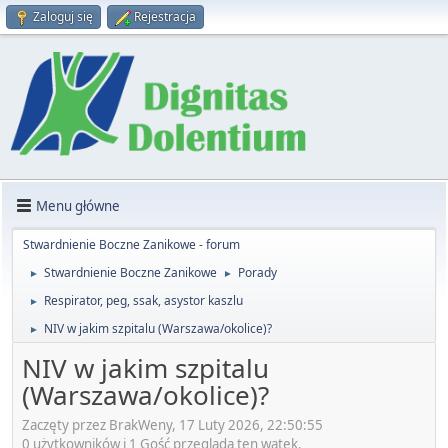
Zaloguj się
Rejestracja
Menu główne
Stwardnienie Boczne Zanikowe - forum
Stwardnienie Boczne Zanikowe
Porady
►
►
Respirator, peg, ssak, asystor kaszlu
►
NIV w jakim szpitalu (Warszawa/okolice)?
►
NIV w jakim szpitalu
(Warszawa/okolice)?
Zaczęty przez BrakWeny, 17 Luty 2026, 22:50:55
0 użytkowników i 1 Gość przegląda ten wątek.