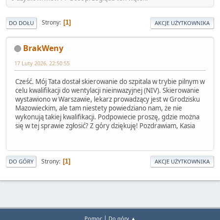
Strony
1
DO DOŁU
AKCJE UŻYTKOWNIKA
BrakWeny
17 Luty 2026, 22:50:55
Cześć. Mój Tata dostał skierowanie do szpitala w trybie pilnym w
celu kwalifikacji do wentylacji nieinwazyjnej (NIV). Skierowanie
wystawiono w Warszawie, lekarz prowadzący jest w Grodzisku
Mazowieckim, ale tam niestety powiedziano nam, że nie
wykonują takiej kwalifikacji. Podpowiecie proszę, gdzie można
się w tej sprawie zgłosić? Z góry dziękuję! Pozdrawiam, Kasia
Strony
1
DO GÓRY
AKCJE UŻYTKOWNIKA
|
Pomoc
Do góry ▲