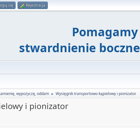
oguj się
Rejestracja
Pomagamy 
stwardnienie boczn
zamienię, wypożyczę, oddam
Wysięgnik transportowo-kąpielowy i pionizator
►
elowy i pionizator