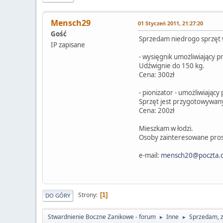
Mensch29
01 Styczeń 2011, 21:27:20
Gość
Sprzedam niedrogo sprzęt w
IP zapisane
- wysięgnik umożliwiający p
Udźwignie do 150 kg.
Cena: 300zł
- pionizator - umożliwiając
Sprzęt jest przygotowywany
Cena: 200zł
Mieszkam w łodzi.
Osoby zainteresowane prosz
e-mail:
mensch20@poczta.o
Strony
1
DO GÓRY
Stwardnienie Boczne Zanikowe - forum
Inne
Sprzedam, 
►
►