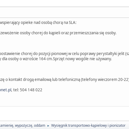
spierający opieke nad osobą chorą na SLA:
rzewożenie osoby chorej do kąpieli oraz przemieszczania się osoby.
y postawienie chorej do pozycji pionowej w celu poprawy perystaltyki jelit 
 dla osoby o wzroście 164 cm.Sprzęt nowy wogóle nie używany.
ę o kontakt drogą emailową lub telefoniczną (telefony wieczorem 20-22
net.pl
, tel: 504 148 022
zamienię, wypożyczę, oddam
Wysięgnik transportowo-kąpielowy i pionizator
►