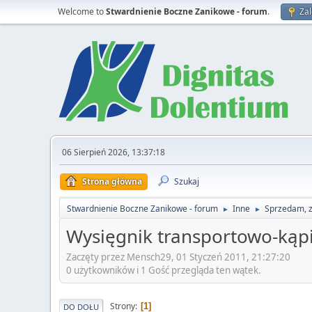
Welcome to
Stwardnienie Boczne Zanikowe - forum
.
Zal
06 Sierpień 2026, 13:37:18
Strona główna
Szukaj
Stwardnienie Boczne Zanikowe - forum
Inne
Sprzedam, 
►
►
Wysięgnik transportowo-kąpi
Zaczęty przez Mensch29, 01 Styczeń 2011, 21:27:20
0 użytkowników i 1 Gość przegląda ten wątek.
Strony
1
DO DOŁU