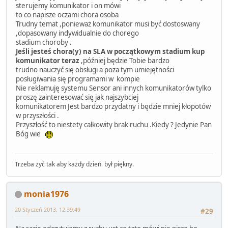
sterujemy komunikator i on mówi
to co napisze oczami chora osoba
Trudny temat ,ponieważ komunikator musi być dostoswany
,dopasowany indywidualnie do chorego
stadium choroby .
Jeśli jesteś chora(y) na SLA w początkowym stadium kup
komunikator teraz
,później będzie Tobie bardzo
trudno nauczyć się obsługi a poza tym umiejętności
posługiwania się programami w kompie
Nie reklamuję systemu Sensor ani innych komunikatorów tylko
proszę zainteresować się jak najszybciej
komunikatorem Jest bardzo przydatny i będzie mniej kłopotów
w przyszłości .
Przyszłość to niestety całkowity brak ruchu .Kiedy ? Jedynie Pan
Bóg wie
Trzeba żyć tak aby każdy dzień był piękny.
monia1976
20 Styczeń 2013, 12:39:49
#29