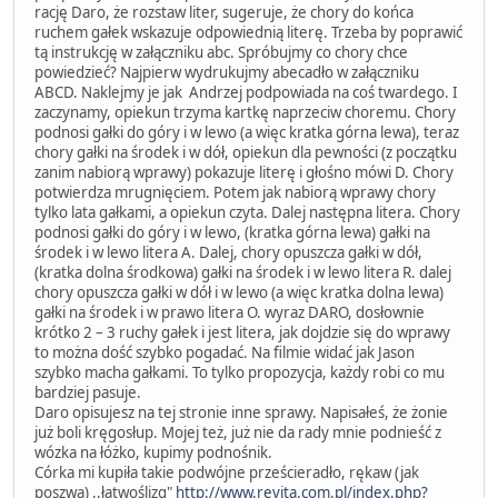
rację Daro, że rozstaw liter, sugeruje, że chory do końca
ruchem gałek wskazuje odpowiednią literę. Trzeba by poprawić
tą instrukcję w załączniku abc. Spróbujmy co chory chce
powiedzieć? Najpierw wydrukujmy abecadło w załączniku
ABCD. Naklejmy je jak Andrzej podpowiada na coś twardego. I
zaczynamy, opiekun trzyma kartkę naprzeciw choremu. Chory
podnosi gałki do góry i w lewo (a więc kratka górna lewa), teraz
chory gałki na środek i w dół, opiekun dla pewności (z początku
zanim nabiorą wprawy) pokazuje literę i głośno mówi D. Chory
potwierdza mrugnięciem. Potem jak nabiorą wprawy chory
tylko lata gałkami, a opiekun czyta. Dalej następna litera. Chory
podnosi gałki do góry i w lewo, (kratka górna lewa) gałki na
środek i w lewo litera A. Dalej, chory opuszcza gałki w dół,
(kratka dolna środkowa) gałki na środek i w lewo litera R. dalej
chory opuszcza gałki w dół i w lewo (a więc kratka dolna lewa)
gałki na środek i w prawo litera O. wyraz DARO, dosłownie
krótko 2 – 3 ruchy gałek i jest litera, jak dojdzie się do wprawy
to można dość szybko pogadać. Na filmie widać jak Jason
szybko macha gałkami. To tylko propozycja, każdy robi co mu
bardziej pasuje.
Daro opisujesz na tej stronie inne sprawy. Napisałeś, że żonie
już boli kręgosłup. Mojej też, już nie da rady mnie podnieść z
wózka na łóżko, kupimy podnośnik.
Córka mi kupiła takie podwójne prześcieradło, rękaw (jak
poszwa) ,,łatwoślizg"
http://www.revita.com.pl/index.php?