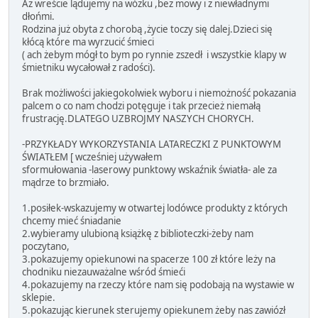
Aż wreście lądujemy na wózku ,bez mowy i z niewładnymi
dłońmi.
Rodzina już obyta z chorobą ,życie toczy się dalej.Dzieci się
kłócą które ma wyrzucić śmieci
( ach żebym mógł to bym po rynnie zszedł i wszystkie klapy w
śmietniku wycałował z radości).
Brak możliwości jakiegokolwiek wyboru i niemożność pokazania
palcem o co nam chodzi potęguje i tak przecież niemałą
frustrację.DLATEGO UZBROJMY NASZYCH CHORYCH.
-PRZYKŁADY WYKORZYSTANIA LATARECZKI Z PUNKTOWYM
ŚWIATŁEM [ wcześniej używałem
sformułowania -laserowy punktowy wskaźnik światła- ale za
mądrze to brzmiało.
1.posiłek-wskazujemy w otwartej lodówce produkty z których
chcemy mieć śniadanie
2.wybieramy ulubioną książkę z biblioteczki-żeby nam
poczytano,
3.pokazujemy opiekunowi na spacerze 100 zł które leży na
chodniku niezauważalne wśród śmieći
4.pokazujemy na rzeczy które nam się podobają na wystawie w
sklepie.
5.pokazując kierunek sterujemy opiekunem żeby nas zawiózł