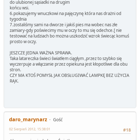
do ulubionej sąsiadki na drugim
końcu wsi.
6.pokazujemy wnuczkowi na pajęczynę która nas drażni od
tygodnia
7.zostaliśmy sami na dworze i jakiś pies ma wobec nas złe
zamiary-gdy poświecimy mu w oczy to mu się odechce.[ nie
testować na ludziach bo można uszkodzić wzrok świecąc komuś
prosto w oczy.
JESZCZE JEDNA WAŻNA SPRAWA.
Taka latareczka świeci światłem ciągłym ,przez to szybko się
wyczerpuje a włączanie przez opiekuna jest kłopotliwe dla obu
stron.
CZY MA KTOŚ POMYSŁ JAK OBSŁUGIWAĆ LAMPKĘ BEZ UŻYCIA
RĄK.
daro_marynarz
Gość
02 Sierpień 2012, 15:38:01
#18