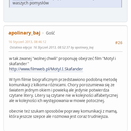
waszych pomysłów
apolinary_baj
Gość
16 Styczeń 2013, 08:46:12
#26
Ostatnia edycja
: 16 Styczeń 2013, 08:52:37 by apolinary_baj
w tak zwanej "wolnej chwili" proponuję obejrzeć film "Motyl i
skafander"
http://www.filmweb.pl/Motyl.I.Skafander
W tym filmie biograficznym przedstawiono podobną metodę
komunikacji z kilkoma różnicami. Chory porozumiewa się ze
światem jednym okiem i powieką ale jedynie potwierdza
czytane litery. Litery są czytane nie w kolejności alfabetycznej
ale w kolejności ich występowania w mowie potocznej.
obecnie też szukam sposobów poprawy komunikacji z mamą,
która jeszcze szepce ale rozmowa jest coraz trudniejsza.