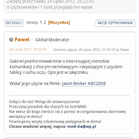
Zaczęty przez Pawel, 24 Lipiec 2012, 20:22:42
0 użytkowników i 1 Gość przegląda ten wątek.
1
2
Strony
Wszystkie
DO DOŁU
AKCJE UŻYTKOWNIKA
Pawel
Global Moderator
24 Lipiec 2012, 20:22:42
Ostatnia edycja
: 26 Lipiec 2012, 21:16:10 by Pawel
Gabriel poinformował mnie o interesującej metodzie
komunikacji z chorym niemówiącym i niepiszącym z użyciem
tablicy i ruchu oczu. Opis jest w załączniku.
Widać jego użycie na filmie:
Jason Becker ABC2008
Dołącz do nas! Wstąp do stowarzyszenia!
Przeczytaj poradnik dla chorych na SLA\MND
Nie wiesz do kogo zwrócić się o pomoc w zorganizowaniu darmowej
wentylacji w domu?
Finansujemy wizytę szkoleniową pielęgniarki w domu!
Chcesz wiedzieć więcej, napisz:
mnd-sla@wp.pl