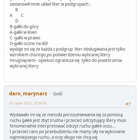
zastanowił mnie układ liter w podgrupach :
B
A C
D
B-gałki do góry
A-gałki w lewo
C- gałki w prawo
D-gałki oczne na dół
wydaje mi się że każda z podgrup liter obsługiwana jest tylko
wzrokiem chorego,po potwierdzeniu wybranej litery
mrugnięciem- opiekun ogranicza się tylko do powtórzenia
wybranej litery
daro_marynarz
Gość
31 Lipiec 2012, 23:36:09
#7
Wydawało mi się że metoda porozumiewania się za pomocą
ruchu gałek jest zbyt trudna i przecież odczytujący litery musi
fenomenalnie interpretować odczyt ruchu gałek oczu...
I przecież rano po przebudzeniu nie mamy siły na wykonanie
najmniejszego ruchu ,a oczy długo nie chcą się