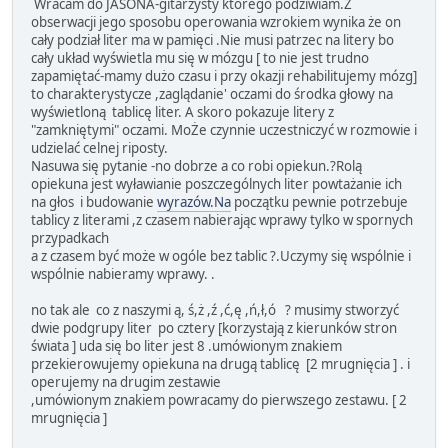
Wracam do JASONA-gitarzysty którego podziwiam.Z
obserwacji jego sposobu operowania wzrokiem wynika że on
cały podział liter ma w pamięci .Nie musi patrzec na litery bo
cały układ wyświetla mu się w mózgu [ to nie jest trudno
zapamiętać-mamy dużo czasu i przy okazji rehabilitujemy mózg]
to charakterystycze ,zaglądanie' oczami do środka głowy na
wyświetloną tablicę liter. A skoro pokazuje litery z
"zamkniętymi" oczami. MoŻe czynnie uczestniczyć w rozmowie i
udzielać celnej riposty.
Nasuwa się pytanie -no dobrze a co robi opiekun.?Rolą
opiekuna jest wyławianie poszczególnych liter powtażanie ich
na głos i budowanie
wyrazów.Na
początku pewnie potrzebuje
tablicy z literami ,z czasem nabierając wprawy tylko w spornych
przypadkach
a z czasem być może w ogóle bez tablic ?.Uczymy się wspólnie i
wspólnie nabieramy wprawy. .
no tak ale co z naszymi ą, ś,ż ,ź ,ć,ę ,ń,ł,ó ? musimy stworzyć
dwie podgrupy liter po cztery [korzystają z kierunków stron
świata ] uda się bo liter jest 8 .umówionym znakiem
przekierowujemy opiekuna na drugą tablicę [2 mrugnięcia ] . i
operujemy na drugim zestawie
,umówionym znakiem powracamy do pierwszego zestawu. [ 2
mrugnięcia ]