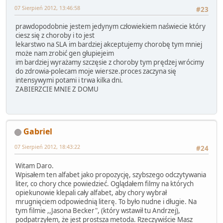
07 Sierpień 2012, 13:46:58
#23
prawdopodobnie jestem jedynym człowiekiem naświecie który
ciesz się z choroby i to jest
lekarstwo na SLA im bardziej akceptujemy chorobę tym mniej
może nam zrobić gen głupiejeim
im bardziej wyrażamy szczęsie z choroby tym prędzej wrócimy
do zdrowia-polecam moje wiersze.proces zaczyna się
intensywymi potami i trwa kilka dni.
ZABIERZCIE MNIE Z DOMU
Gabriel
07 Sierpień 2012, 18:43:22
#24
Witam Daro.
Wpisałem ten alfabet jako propozycję, szybszego odczytywania
liter, co chory chce powiedzieć. Oglądałem filmy na których
opiekunowie klepali cały alfabet, aby chory wybrał
mrugnięciem odpowiednią literę. To było nudne i długie. Na
tym filmie ,,Jasona Becker", (który wstawił tu Andrzej),
podpatrzyłem, że jest prostsza metoda. Rzeczywiście Masz