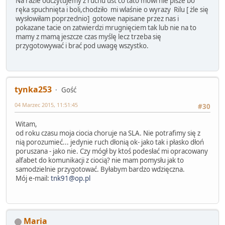
Na razie odczytujemy z ruchu ust co tato mówi nie pisze bo
ręka spuchnięta i boli,chodziło mi wlaśnie o wyrazy Rilu [ żle się
wysłowiłam poprzednio] gotowe napisane przez nas i
pokazane tacie on zatwierdzi mrugnięciem tak lub nie na to
mamy z mamą jeszcze czas myślę lecz trzeba się
przygotowywać i brać pod uwagę wszystko.
tynka253
Gość
04 Marzec 2015, 11:51:45
#30
Witam,
od roku czasu moja ciocia choruje na SLA. Nie potrafimy się z
nią porozumieć... jedynie ruch dłonią ok- jako tak i płasko dłoń
poruszana - jako nie. Czy mógł by ktoś podesłać mi opracowany
alfabet do komunikacji z ciocią? nie mam pomysłu jak to
samodzielnie przygotować. Byłabym bardzo wdzięczna.
Mój e-mail:
tnk91@op.pl
Maria