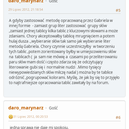
daro_marynarz
Gość
29 Lipiec 2012, 21:18:54
#5
A gdyby zastosować metodę opracowaną przez Gabriela w
innej formie - zamiast grup liter zastosować grupy słów
,zamiast jednej tablicy kilka tablic z kluczowymi słowami a może
zdaniami. Chory akceptowałby tablicę mrugnięciem a potem
hulaj dusza .,wybieranie słów tak samo jak wybieranie liter
metodą Gabriela. Chory czynnie uczestniczyłby w tworzeniu
tych tablic ,potem zorientowany byłby w umiejscowieniu słów
na tablicach ( ja sam nie mówię a czasami po przeliterowaniu
paru słów mam dość i często zdarza się że odczytujący
literowanie gubi się i normalnie nudzi .Mimo tysięcy
niewypowiedzianych słów milczę nadal ) można by te tablice
odróżnić ,pogrupować kolorami. Myślę, że jak by się to przyjęło
to najtrafniejsze opracowania tablic zawitały by na forum.
daro_marynarz
Gość
31 Lipiec 2012, 00:20:53
#6
jedna sprawa nie daje mi spokoju,