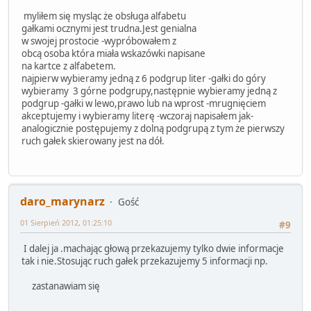
myliłem się mysląc że obsługa alfabetu
gałkami ocznymi jest trudna.Jest genialna
w swojej prostocie -wypróbowałem z
obcą osoba która miała wskazówki napisane
na kartce z alfabetem.
najpierw wybieramy jedną z 6 podgrup liter -gałki do góry
wybieramy 3 górne podgrupy,następnie wybieramy jedną z
podgrup -gałki w lewo,prawo lub na wprost -mrugnięciem
akceptujemy i wybieramy literę -wczoraj napisałem jak-
analogicznie postępujemy z dolną podgrupą z tym że pierwszy
ruch gałek skierowany jest na dół.
daro_marynarz
Gość
01 Sierpień 2012, 01:25:10
#9
I dalej ja .machając głową przekazujemy tylko dwie informacje
tak i nie.Stosując ruch gałek przekazujemy 5 informacji np.
zastanawiam się