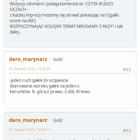
Wszyscy zdumieni i padają komentarze -CZYTA W JEGO
OCZACH -
z każdej imprezy możemy się zerwać pokazując na S [gałki
oczne na dół ]
ROZPOCZYNAJĄC KOLEJNY TEMAT MRUGAMY 3 RAZY! i tak
dalej..
daro_marynarz
Gość
01 Sierpień 2012, 13:35:29
#12
jeden ruch gałek-to oczywiscie
skierowanie wzroku gałek na jeden z
kierunków N góra,E prawo ,S dół, W lewo.
daro_marynarz
Gość
01 Sierpień 2012, 16:02:17
#13