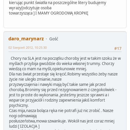
kierując punkt światła na poszczególne litery budujemy
wyrazy[odczytuje osoba
towarzysząca ] I MAMY OGRODOWĄ KROPKĘ
daro_marynarz
Gość
02 Sierpień 2012, 10:25:30
#17
Chory na SLA jest na początku choroby jest w takim szoku że w
myślach przybija gwoździe do wieka własnej trumny. Chorzy
wiedzą co mam na myśli,opiekunowie mniej.
Dla nas świat przestaje się kręcić.Robimy wszystko żeby nasze
życie nie uległo zmianie,nasze
przyzwyczajenia i nawyki mają być takie same jak przed
chorobą.Bronimy się przed rezygnowaniem z czegokolwiek -
jest to proste do wykonania ,jesteśmy jeszcze sprawni a i
wsparcie przyjaciół i rodziny zapewnienia jakiś komfort
psychiczny.
Czas mija,nasza boląca ręka nie potrafi już nic zrobić . Nasze
nogi odmawiają
posłuszeństwa,mowa szwankuje. Wokół nas jest coraz mniej
ludzi [ IZOLACJA ]