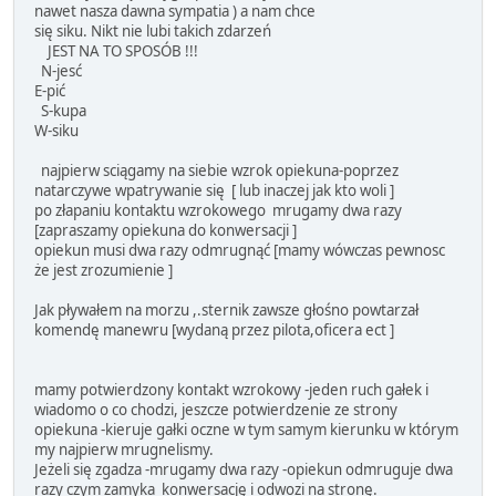
nawet nasza dawna sympatia ) a nam chce
się siku. Nikt nie lubi takich zdarzeń
JEST NA TO SPOSÓB !!!
N-jesć
E-pić
S-kupa
W-siku
najpierw sciągamy na siebie wzrok opiekuna-poprzez
natarczywe wpatrywanie się [ lub inaczej jak kto woli ]
po złapaniu kontaktu wzrokowego mrugamy dwa razy
[zapraszamy opiekuna do konwersacji ]
opiekun musi dwa razy odmrugnąć [mamy wówczas pewnosc
że jest zrozumienie ]
Jak pływałem na morzu ,.sternik zawsze głośno powtarzał
komendę manewru [wydaną przez pilota,oficera ect ]
mamy potwierdzony kontakt wzrokowy -jeden ruch gałek i
wiadomo o co chodzi, jeszcze potwierdzenie ze strony
opiekuna -kieruje gałki oczne w tym samym kierunku w którym
my najpierw mrugnelismy.
Jeżeli się zgadza -mrugamy dwa razy -opiekun odmruguje dwa
razy czym zamyka konwersację i odwozi na stronę.