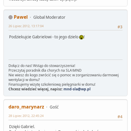
Pawel
Global Moderator
26 Lipiec 2012, 13:17:04
#3
Podziekujcie Gabrielowi - to jego dzielo
!
Dołącz do nas! Wstąp do stowarzyszenia!
Przeczytaj poradnik dla chorych na SLA\MND
Nie wiesz do kogo zwrócić się o pomoc w zorganizowaniu darmowej
wentylacji w domu?
Finansujemy wizytę szkoleniową pielęgniarki w domu!
Chcesz wiedzieć więcej, napisz:
mnd-sla@wp.pl
daro_marynarz
Gość
28 Lipiec 2012, 22:45:24
#4
Dzięki Gabriel.