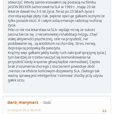
otworzyć. Wtedy zainteresowałem się postacią na filmiku
JASON BECKER zachorował na SLA w 1989 r. ,mając 20 lat
lekarze dawali mu 3-5 lat życia .Teraz po 23 latach życia z
chorobą wydaje płyty i tak pięknie operuje gałkami ocznymi że
tylko pozazdrościć. A i całym sobą emanuje radością i euforią
życia.
Póki co nie ma lekarstwa na SLA- wydaje mi się że sukces
Jasona bierze się z niesamowitej rehabilitacji mózgu .Chęć
stałej aktywności psychicznej, cele na przyszłość, nie
poddawanie się , są antidotum na chorobę. Stres, nerwy,
depresja są pożywką dla pasożyta.
Kręćmy więc gałkami jakby każdy ruch nakręcał sprężynę życia [
tym bardziej że trzeba nauczyć się komunikowania na
przyszłość kiedy kręcenie głową będzie niemożliwe]. Często
brak zrozumienia chorego z otoczeniem powoduje złość
,niemoc i w efekcie końcowym dożywiamy SLA. Dlatego tak
ważną sprawą jest inteligentna 'rozmowa' choćby przy użyciu
gałek oczu.
daro_marynarz
Gość
01 Sierpień 2012, 00:24:35
#8