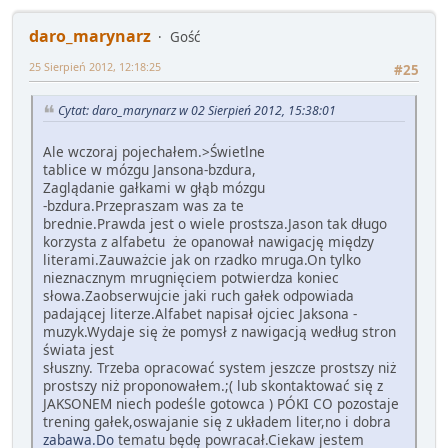
daro_marynarz
Gość
25 Sierpień 2012, 12:18:25
#25
Cytat: daro_marynarz w 02 Sierpień 2012, 15:38:01
Ale wczoraj pojechałem.>Świetlne
tablice w mózgu Jansona-bzdura,
Zaglądanie gałkami w głąb mózgu
-bzdura.Przepraszam was za te
brednie.Prawda jest o wiele prostsza.Jason tak długo
korzysta z alfabetu że opanował nawigację między
literami.Zauważcie jak on rzadko mruga.On tylko
nieznacznym mrugnięciem potwierdza koniec
słowa.Zaobserwujcie jaki ruch gałek odpowiada
padającej literze.Alfabet napisał ojciec Jaksona -
muzyk.Wydaje się że pomysł z nawigacją według stron
świata jest
słuszny. Trzeba opracować system jeszcze prostszy niż
prostszy niż proponowałem.;( lub skontaktować się z
JAKSONEM niech podeśle gotowca ) PÓKI CO pozostaje
trening gałek,oswajanie się z układem liter,no i dobra
zabawa.Do
tematu będę powracał.Ciekaw jestem