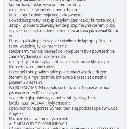
komunikacji ( ukłon w stronę moderatora
o nie przekierowanie do innego działu).
Może kogoś dziwić moja nagła aktywność.
Powód jest prosty -przyspieszyłem czas reakcji kursora mojej
,kropki' ,ponadto zauważyłem że pisząc małymi literami piszę
szybciej ( nie są to żadne dla żołnierza arkana jak mawiał Kmicic
w
Potopie) tak ale pierwszy raz usiadłem do laptopa pół roku
temu-wcześniej tylko internet na
stacjonarnym.Moja niechęć do komputera była powszechnie
znana.Wydawało mi się że muszę
mieć program do czytania liter a okazało się że klikając po
literce można sobie radzić.
Przez pół roku pisałem tylko polecenia w wordzie dużymi
literami.Tyle myśli że mnie kotłowało a przecież ostatnio
pisałem 20 lat temu.
WYJŚCIEM Z MATNI okazało się to forum .Najpierw próba
pisania wierszy.Różnie z tym
szło-jeden głupi wierszyk poobrażał życzliwych mi
ludzi.PRZEPRASZAM.( były straszne
upały-ponoć najgorsze wynaturzenia są podczas upałów w Los
Angeles.
Nazbierało się we mnie tych myśli .
ALE MIAŁO BYĆ O KOMUNIKACJI