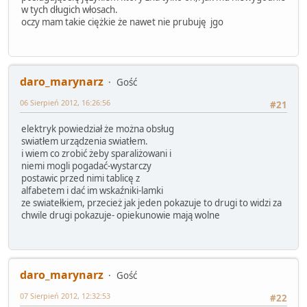
w tych długich włosach.
oczy mam takie ciężkie że nawet nie prubuję jgo
daro_marynarz
Gość
06 Sierpień 2012, 16:26:56
#21
elektryk powiedział że można obsług
swiatłem urządzenia swiatłem.
i wiem co zrobić żeby sparaliżowani i
niemi mogli pogadać-wystarczy
postawic przed nimi tablicę z
alfabetem i dać im wskaźniki-lamki
ze swiatełkiem, przecież jak jeden pokazuje to drugi to widzi za
chwile drugi pokazuje- opiekunowie mają wolne
daro_marynarz
Gość
07 Sierpień 2012, 12:32:53
#22