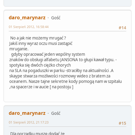
daro_marynarz
Gość
01 Sierpień 2012, 16:58:44
#14
No a jak nie możemy mrugać ?
Jakiś inny wyraz oczu musi zastąpić
mruganie.
gdyby opracować jeden wspólny system
znaków do obsługi alfabetu JANSONA to głupi kawał typu. -
spotyka się dwóch ciężko chorych
na SLA na pogaduszki w parku -straciłby na aktualności .A
skaype stwarza możliwości rozmowy wideo z bratem za
oceanem. Nasze tajne sekretne kody pomogą nam w szpitalu
,na spacerze i w aucie [ na postoju ]
daro_marynarz
Gość
01 Sierpień 2012, 21:17:23
#15
Dla porządku muszę dodać że