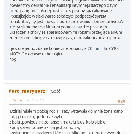
Pół roku temu TVP 1 wyemitowała program INNA SEKSMISJA o
powiedzmy delikatnie rehabilitacji intymnej.Dlaczego o tym
piszę-paciętami młodej austrailki są osoby sparaliżowane
Poszujkajcie w sieci-warto zobaczyć .podpaczyć sprzęt
rehabilitacyjny.jest mowa o porozumiewaniu elementarnym.W
którymś momencie filmu za pomocą bardzo prostego
urządzenia chory ze sparaliżowanymi rękami przegląda album
ze zdjęciami.obręcz na głowę z pałąkiem zakończonym gumką.
i jeszcze jedno zdanie koniecznie zobaczcie 20
min.film
CYRK
MOTYLI o człowieku bez rąk i
nóg,
daro_marynarz
Gość
05 Sierpień 2012, 23:19:55
#20
Dzisiaj miałem ciężką noc 14 razy wstawała do mnie żona.Rano
tak ją bolał kręgosłup że wyła
z bólu .powiedziała że Janson ma tylu ludzi koło siebie.
Pomyślałem sobie-jaki on jest samotny,
posługując się językiem który zna tylko on,i jak mu niewygodnie