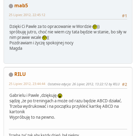
mab5
25 Lipiec 2012, 22:45:12
#1
Dzięki Ci Pawle za to opracowanie w Wordzie
))
spróbuję jutro, choć nie wiem czy tata będzie w stanie, bo siły w
nim prawie wcale
((
Pozdrawiam i życzę spokojnej nocy
Magda
RILU
25 Lipiec 2012, 23:44:44
Ostatnia edycja
: 26 Lipiec 2012, 13:22:12 by RILU
#2
Gabrielu i Pawle ,dziękuję
sądzę ,że po treningach a może od razu będzie ABCD działać.
Trzeba wydrukować i na początku przykleić kartkę ABCD na
kartonik
Wypróbuję to na pewno.
Trzeba żyć tak aby każdy dzień był piękny.