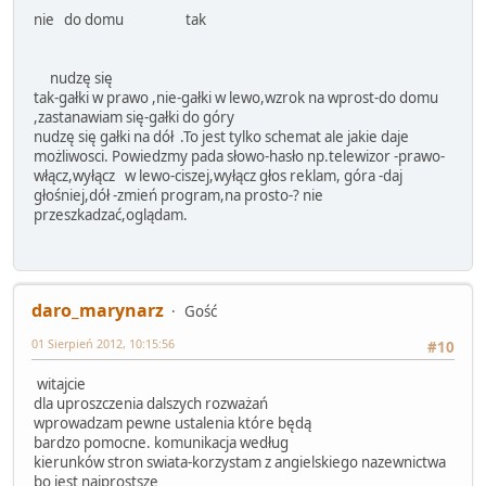
nie do domu tak
nudzę się
tak-gałki w prawo ,nie-gałki w lewo,wzrok na wprost-do domu
,zastanawiam się-gałki do góry
nudzę się gałki na dół .To jest tylko schemat ale jakie daje
możliwosci. Powiedzmy pada słowo-hasło np.telewizor -prawo-
włącz,wyłącz w lewo-ciszej,wyłącz głos reklam, góra -daj
głośniej,dół -zmień program,na prosto-? nie
przeszkadzać,oglądam.
daro_marynarz
Gość
01 Sierpień 2012, 10:15:56
#10
witajcie
dla uproszczenia dalszych rozważań
wprowadzam pewne ustalenia które będą
bardzo pomocne. komunikacja według
kierunków stron swiata-korzystam z angielskiego nazewnictwa
bo jest najprostsze