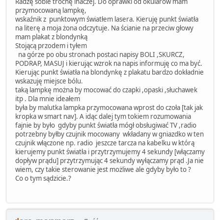
Radzę sobie trochę inaczej. Do oprawki od okularów mam
przymocowaną lampkę,
wskaźnik z punktowym światłem lasera. Kieruję punkt światła
na literę a moja żona odczytuje. Na ścianie na przeciw głowy
mam plakat z blondynką
Stojącą przodem i tyłem
na górze po obu stronach postaci napisy BOLI ,SKURCZ,
PODRAP, MASUJ i kierując wzrok na napis informuję co ma być.
Kierując punkt światła na blondynkę z plakatu bardzo dokładnie
wskazuję miejsce bólu.
taką lampkę można by mocować do czapki ,opaski ,słuchawek
itp . Dla mnie ideałem
była by malutka lampka przymocowana wprost do czoła [tak jak
kropka w smart nav]. A idąc dalej tym tokiem rozumowania
fajnie by było gdyby punkt światła mógł obsługiwać TV ,radio
potrzebny byłby czujnik mocowany wkładany w gniazdko w ten
czujnik włączone np. radio jeszcze tarcza na kabelku w którą
kierujemy punkt światła i przytrzymujemy 4 sekundy [włączamy
dopływ prądu] przytrzymując 4 sekundy wyłączamy prąd .Ja nie
wiem, czy takie sterowanie jest możliwe ale gdyby było to ?
Co o tym sądzicie.?