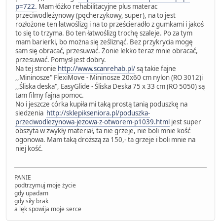
p=722.
Mam łóżko rehabilitacyjne plus materac
przeciwodleżynowy (pęcherzykowy, super), na to jest
rozłożone ten łatwoślizg i na to prześcieradło z gumkami i jakoś
to się to trzyma. Bo ten łatwoślizg trochę szaleje. Po za tym
mam barierki, bo można się ześliznąć. Bez przykrycia mogę
sam się obracać, przesuwać. Żonie lekko teraz mnie obracać,
przesuwać. Pomysł jest dobry.
Na tej stronie
http://www.scanrehab.pl/
są takie fajne
,,Mininosze" FlexiMove - Mininosze 20x60 cm nylon (RO 3012)i
,,Śliska deska", EasyGlide - Śliska Deska 75 x 33 cm (RO 5050) są
tam filmy fajna pomoc.
No i jeszcze córka kupiła mi taką prostą tanią poduszkę na
siedzenia
http://sklepikseniora.pl/poduszka-
przeciwodlezynowa-jezowa-z-otworem-p1039.html
jest super
obszyta w zwykły materiał, ta nie grzeje, nie boli mnie kość
ogonowa. Mam taką droższą za 150,- ta grzeje i boli mnie na
niej kość.
PANIE
podtrzymuj moje życie
gdy upadam
gdy siły brak
a lęk spowija moje serce