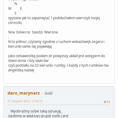
N
W E
S
spytacie jak to zapamiętać ? podsłuchałem wierszyk mojej
córeczki;
Nna Eekierce Ssiedzi Wwrona
.
N to północ ,czytamy zgodnie z ruchem wskazówejk zegara i
kierunki same się pojawiają
Jako ciekawostkę podam że powyższy układ jest wstępem do
stworzenia' róży wiatrów'
czyli podziału na 32 kierunki -rumby. I każdy z tych rumbów ma
angielską nazwę
daro_marynarz
Gość
01 Sierpień 2012, 12:03:19
#11
Wyobraźmy sobie taką sytuację,
siedzimy w większej grupie osób ( jest