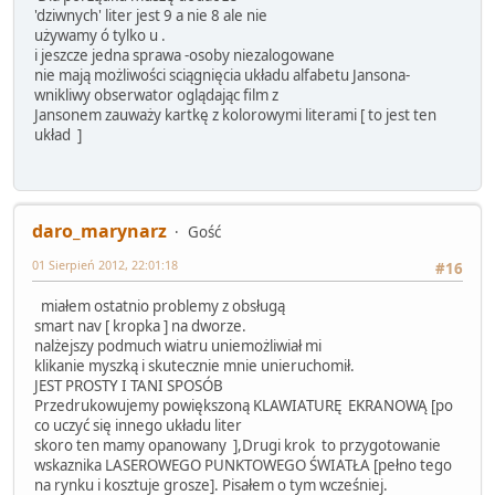
'dziwnych' liter jest 9 a nie 8 ale nie
używamy ó tylko u .
i jeszcze jedna sprawa -osoby niezalogowane
nie mają możliwości sciągnięcia układu alfabetu Jansona-
wnikliwy obserwator oglądając film z
Jansonem zauważy kartkę z kolorowymi literami [ to jest ten
układ ]
daro_marynarz
Gość
01 Sierpień 2012, 22:01:18
#16
miałem ostatnio problemy z obsługą
smart nav [ kropka ] na dworze.
nalżejszy podmuch wiatru uniemożliwiał mi
klikanie myszką i skutecznie mnie unieruchomił.
JEST PROSTY I TANI SPOSÓB
Przedrukowujemy powiększoną KLAWIATURĘ EKRANOWĄ [po
co uczyć się innego układu liter
skoro ten mamy opanowany ],Drugi krok to przygotowanie
wskaznika LASEROWEGO PUNKTOWEGO ŚWIATŁA [pełno tego
na rynku i kosztuje grosze]. Pisałem o tym wcześniej.