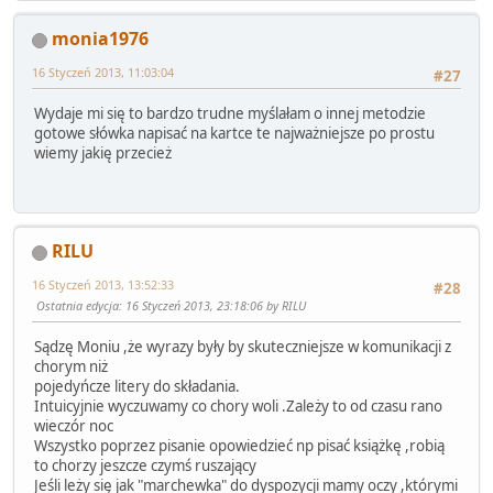
monia1976
16 Styczeń 2013, 11:03:04
#27
Wydaje mi się to bardzo trudne myślałam o innej metodzie
gotowe słówka napisać na kartce te najważniejsze po prostu
wiemy jakię przecież
RILU
16 Styczeń 2013, 13:52:33
#28
Ostatnia edycja
: 16 Styczeń 2013, 23:18:06 by RILU
Sądzę Moniu ,że wyrazy były by skuteczniejsze w komunikacji z
chorym niż
pojedyńcze litery do składania.
Intuicyjnie wyczuwamy co chory woli .Zależy to od czasu rano
wieczór noc
Wszystko poprzez pisanie opowiedzieć np pisać książkę ,robią
to chorzy jeszcze czymś ruszający
Jeśli leży się jak "marchewka" do dyspozycji mamy oczy ,którymi