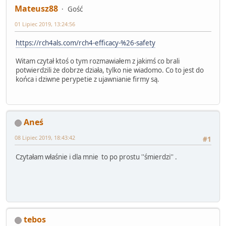
Mateusz88
Gość
01 Lipiec 2019, 13:24:56
https://rch4als.com/rch4-efficacy-%26-safety
Witam czytał ktoś o tym rozmawiałem z jakimś co brali
potwierdzili że dobrze działa, tylko nie wiadomo. Co to jest do
końca i dziwne perypetie z ujawnianie firmy są.
Aneś
08 Lipiec 2019, 18:43:42
#1
Czytałam właśnie i dla mnie to po prostu ''śmierdzi'' .
tebos