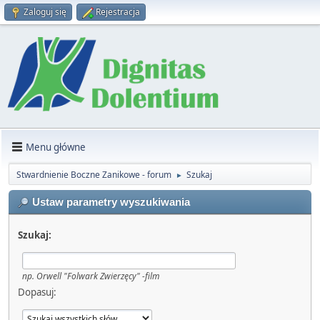
Zaloguj się
Rejestracja
Menu główne
Stwardnienie Boczne Zanikowe - forum
Szukaj
►
Ustaw parametry wyszukiwania
Szukaj:
np.
Orwell "Folwark Zwierzęcy" -film
Dopasuj: