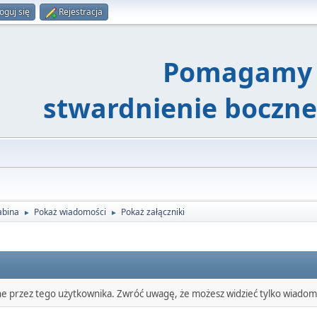
oguj się
Rejestracja
Pomagamy 
stwardnienie boczn
abina
Pokaż wiadomości
Pokaż załączniki
►
►
ne przez tego użytkownika. Zwróć uwagę, że możesz widzieć tylko wiadomo