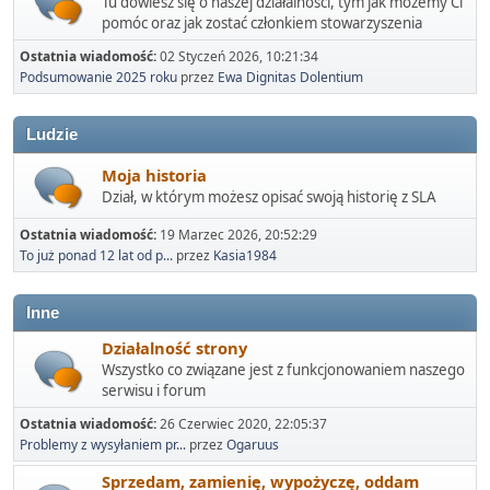
Tu dowiesz się o naszej działalności, tym jak możemy Ci
pomóc oraz jak zostać członkiem stowarzyszenia
Ostatnia wiadomość:
02 Styczeń 2026, 10:21:34
Podsumowanie 2025 roku
przez
Ewa Dignitas Dolentium
Ludzie
Moja historia
Dział, w którym możesz opisać swoją historię z SLA
Ostatnia wiadomość:
19 Marzec 2026, 20:52:29
To już ponad 12 lat od p...
przez
Kasia1984
Inne
Działalność strony
Wszystko co związane jest z funkcjonowaniem naszego
serwisu i forum
Ostatnia wiadomość:
26 Czerwiec 2020, 22:05:37
Problemy z wysyłaniem pr...
przez
Ogaruus
Sprzedam, zamienię, wypożyczę, oddam