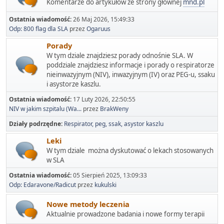
Komentarze do artykułów ze strony głównej
mnd.pl
Ostatnia wiadomość:
26 Maj 2026, 15:49:33
Odp: 800 flag dla SLA
przez
Ogaruus
Porady
W tym dziale znajdziesz porady odnośnie SLA. W
poddziale znajdziesz informacje i porady o respiratorze
nieinwazyjnym (NIV), inwazyjnym (IV) oraz PEG-u, ssaku
i asystorze kaszlu.
Ostatnia wiadomość:
17 Luty 2026, 22:50:55
NIV w jakim szpitalu (Wa...
przez
BrakWeny
Działy podrzędne
Respirator, peg, ssak, asystor kaszlu
Leki
W tym dziale można dyskutować o lekach stosowanych
w SLA
Ostatnia wiadomość:
05 Sierpień 2025, 13:09:33
Odp: Edaravone/Radicut
przez
kukulski
Nowe metody leczenia
Aktualnie prowadzone badania i nowe formy terapii