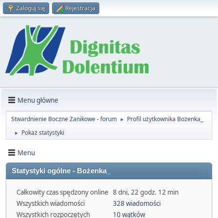
Zaloguj się
Rejestracja
Menu główne
Stwardnienie Boczne Zanikowe - forum
Profil użytkownika Bożenka_
►
Pokaż statystyki
►
Menu
Statystyki ogólne - Bożenka_
Całkowity czas spędzony online
8 dni, 22 godz. 12 min
Wszystkich wiadomości
328 wiadomości
Wszystkich rozpoczętych
10 wątków