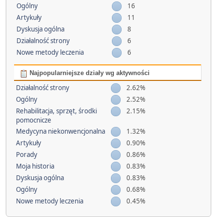
Ogólny
16
Artykuły
11
Dyskusja ogólna
8
Działalność strony
6
Nowe metody leczenia
6
Najpopularniejsze działy wg aktywności
Działalność strony
2.62%
Ogólny
2.52%
Rehabilitacja, sprzęt, środki
2.15%
pomocnicze
Medycyna niekonwencjonalna
1.32%
Artykuły
0.90%
Porady
0.86%
Moja historia
0.83%
Dyskusja ogólna
0.83%
Ogólny
0.68%
Nowe metody leczenia
0.45%