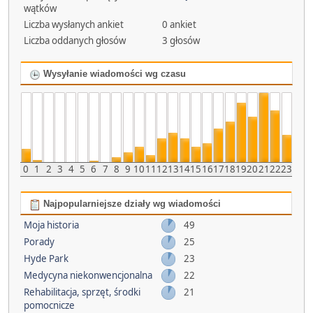
wątków
Liczba wysłanych ankiet
0 ankiet
Liczba oddanych głosów
3 głosów
Wysyłanie wiadomości wg czasu
0
1
2
3
4
5
6
7
8
9
10
11
12
13
14
15
16
17
18
19
20
21
22
23
Najpopularniejsze działy wg wiadomości
Moja historia
49
Porady
25
Hyde Park
23
Medycyna niekonwencjonalna
22
Rehabilitacja, sprzęt, środki
21
pomocnicze