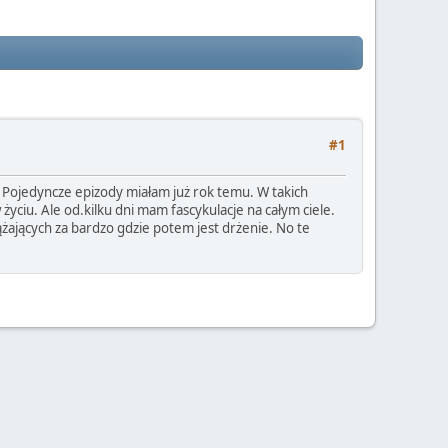
#1
. Pojedyncze epizody miałam już rok temu. W takich
yciu. Ale od.kilku dni mam fascykulacje na całym ciele.
ążających za bardzo gdzie potem jest drżenie. No te