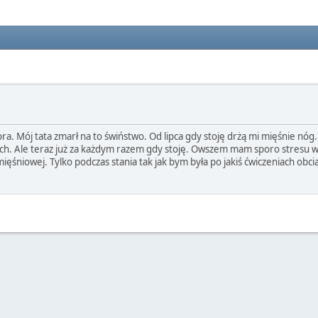
a. Mój tata zmarł na to świństwo. Od lipca gdy stoję drżą mi mięśnie nóg
ch. Ale teraz już za każdym razem gdy stoję. Owszem mam sporo stresu w ż
ęśniowej. Tylko podczas stania tak jak bym była po jakiś ćwiczeniach obci