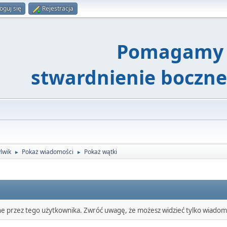
oguj się
Rejestracja
Pomagamy 
stwardnienie boczn
ylwik
Pokaż wiadomości
Pokaż wątki
►
►
ne przez tego użytkownika. Zwróć uwagę, że możesz widzieć tylko wiadomo