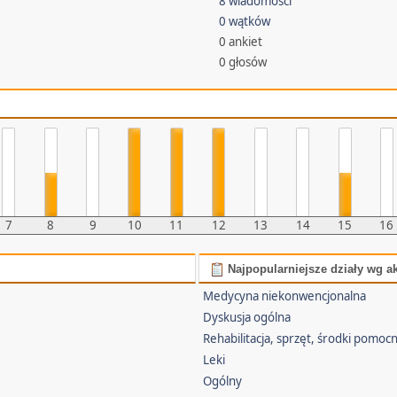
8 wiadomości
0 wątków
0 ankiet
0 głosów
7
8
9
10
11
12
13
14
15
16
Najpopularniejsze działy wg a
Medycyna niekonwencjonalna
Dyskusja ogólna
Rehabilitacja, sprzęt, środki pomoc
Leki
Ogólny