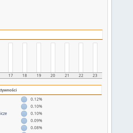
17
18
19
20
21
22
23
ktywności
0.12%
0.10%
nicze
0.10%
0.09%
0.08%