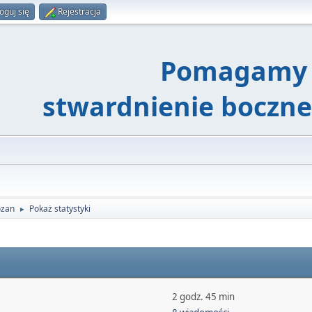
oguj się
Rejestracja
Pomagamy 
stwardnienie boczn
ozan
Pokaż statystyki
►
2 godz. 45 min