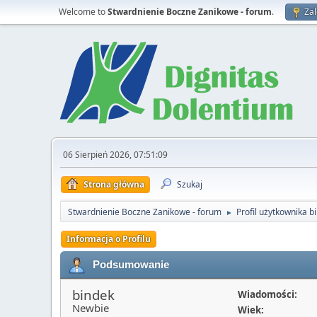
Welcome to
Stwardnienie Boczne Zanikowe - forum
.
Zal
06 Sierpień 2026, 07:51:09
Strona główna
Szukaj
Stwardnienie Boczne Zanikowe - forum
Profil użytkownika b
►
Informacja o Profilu
Podsumowanie
bindek
Wiadomości:
Newbie
Wiek: