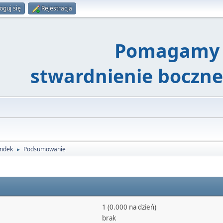
oguj się
Rejestracja
Pomagamy 
stwardnienie boczn
indek
Podsumowanie
►
1 (0.000 na dzień)
brak