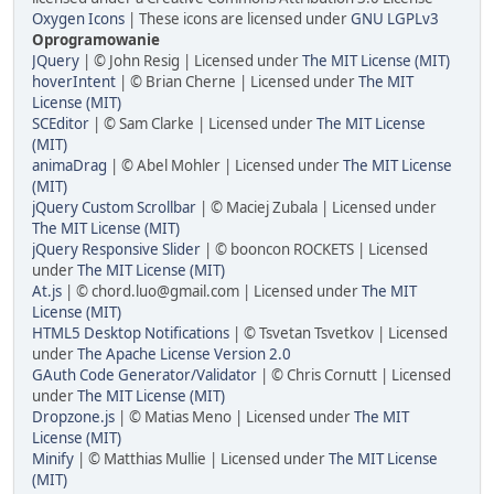
Oxygen Icons
| These icons are licensed under
GNU LGPLv3
Oprogramowanie
JQuery
| © John Resig | Licensed under
The MIT License (MIT)
hoverIntent
| © Brian Cherne | Licensed under
The MIT
License (MIT)
SCEditor
| © Sam Clarke | Licensed under
The MIT License
(MIT)
animaDrag
| © Abel Mohler | Licensed under
The MIT License
(MIT)
jQuery Custom Scrollbar
| © Maciej Zubala | Licensed under
The MIT License (MIT)
jQuery Responsive Slider
| © booncon ROCKETS | Licensed
under
The MIT License (MIT)
At.js
| © chord.luo@gmail.com | Licensed under
The MIT
License (MIT)
HTML5 Desktop Notifications
| © Tsvetan Tsvetkov | Licensed
under
The Apache License Version 2.0
GAuth Code Generator/Validator
| © Chris Cornutt | Licensed
under
The MIT License (MIT)
Dropzone.js
| © Matias Meno | Licensed under
The MIT
License (MIT)
Minify
| © Matthias Mullie | Licensed under
The MIT License
(MIT)