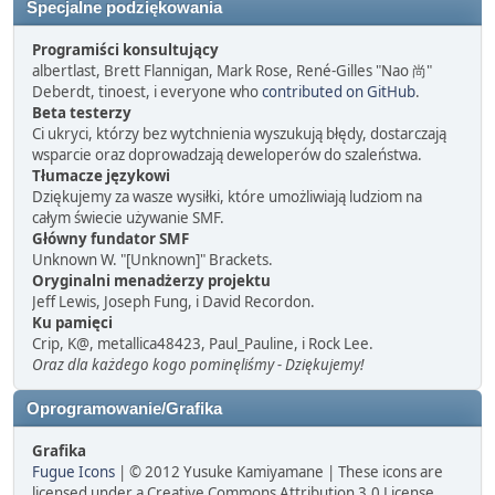
Specjalne podziękowania
Programiści konsultujący
albertlast, Brett Flannigan, Mark Rose, René-Gilles "Nao 尚"
Deberdt, tinoest, i everyone who
contributed on GitHub
.
Beta testerzy
Ci ukryci, którzy bez wytchnienia wyszukują błędy, dostarczają
wsparcie oraz doprowadzają deweloperów do szaleństwa.
Tłumacze językowi
Dziękujemy za wasze wysiłki, które umożliwiają ludziom na
całym świecie używanie SMF.
Główny fundator SMF
Unknown W. "[Unknown]" Brackets.
Oryginalni menadżerzy projektu
Jeff Lewis, Joseph Fung, i David Recordon.
Ku pamięci
Crip, K@, metallica48423, Paul_Pauline, i Rock Lee.
Oraz dla każdego kogo pominęliśmy - Dziękujemy!
Oprogramowanie/Grafika
Grafika
Fugue Icons
| © 2012 Yusuke Kamiyamane | These icons are
licensed under a Creative Commons Attribution 3.0 License