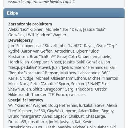
wsparcia, raportowanie błędów i opinii.
Ekipa
Zarządzanie projektem
Aleksi "Lex" Kilpinen, Michele "Illori" Davis, Jessica "Suki"
González, i Will "Kindred" Wagner.
Deweloperzy
Jon "Sesquipedalian" Stovell, John "live627" Rayes, Oscar "Ozp"
Rydhé, Aaron van Geffen, Antechinus, Bjoern "Bloc"
Kristiansen, Brad "IchBin™" Grow, Colin Schoen, emanuele,
Hendrik Jan "Compuart" Visser, Jessica "Suki" González, Jon
"Sesquipedalian" Stovell, Juan "JayBachatero" Hernandez, Karl
"RegularExpression" Benson, Matthew "Labradoodle-360"
Kerle, Grudge, Michael "Oldiesmann" Eshom, Michael "Thantos"
Miller, Norv, Peter "Arantor" Spicer, Selman "[SiNaN]" Eser,
Shawn Bulen, Shitiz "Dragooon" Garg, Theodore "Orstio"
Hildebrandt, Thorsten "TE" Eurich, i winrules.
Specjaliści pomocy
Will "Kindred" Wagner, Doug Heffernan, lurkalot, Steve, Aleksi
"Lex" Kilpinen, br360, GigaWatt, ziycon, Adam Tallon, Bigguy,
Bruno "margarett" Alves, CapadY, ChalkCat, Chas Large,
Duncan85, gbsothere, JimM, Justyne, Kat, Kevin
"greyknight17" Hou, Krash, Mashby, Michael Colin Blaber, Old