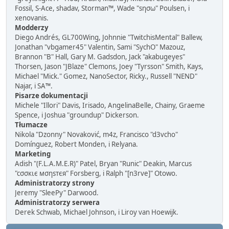
Fossil, S-Ace, shadav, Storman™, Wade "sησω" Poulsen, i
xenovanis.
Modderzy
Diego Andrés, GL700Wing, Johnnie "TwitchisMental" Ballew,
Jonathan "vbgamer45" Valentin, Sami "SychO" Mazouz,
Brannon "B" Hall, Gary M. Gadsdon, Jack "akabugeyes"
Thorsen, Jason "JBlaze" Clemons, Joey "Tyrsson" Smith, Kays,
Michael "Mick." Gomez, NanoSector, Ricky., Russell "NEND"
Najar, i SA™.
Pisarze dokumentacji
Michele "Illori" Davis, Irisado, AngelinaBelle, Chainy, Graeme
Spence, i Joshua "groundup" Dickerson.
Tłumacze
Nikola "Dzonny" Novaković, m4z, Francisco "d3vcho"
Domínguez, Robert Monden, i Relyana.
Marketing
Adish "(F.L.A.M.E.R)" Patel, Bryan "Runic" Deakin, Marcus
"cσσкιє мσηѕтєя" Forsberg, i Ralph "[n3rve]" Otowo.
Administratorzy strony
Jeremy "SleePy" Darwood.
Administratorzy serwera
Derek Schwab, Michael Johnson, i Liroy van Hoewijk.