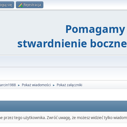
oguj się
Rejestracja
Pomagamy 
stwardnienie boczn
Marcin1988
Pokaż wiadomości
Pokaż załączniki
►
►
ne przez tego użytkownika. Zwróć uwagę, że możesz widzieć tylko wiadomo