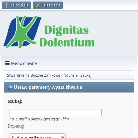
Zaloguj się
Rejestracja
Menu główne
Stwardnienie Boczne Zanikowe - forum
Szukaj
►
Ustaw parametry wyszukiwania
Szukaj:
np.
Orwell "Folwark Zwierzęcy" -film
Dopasuj: