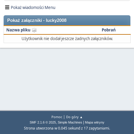
Pokaż wiadomości Menu
Pokaż załączniki - lucky2008
Nazwa pliku
Pobrań
Użytkownik nie dodał jeszcze żadnych załączników.
|
Pomoc
Do góry ▲
,
|
SMF 2.1.6 © 2025
Simple Machines
Mapa witryny
Strona utworzona w 0.045 sekund z 17 zapytaniami.