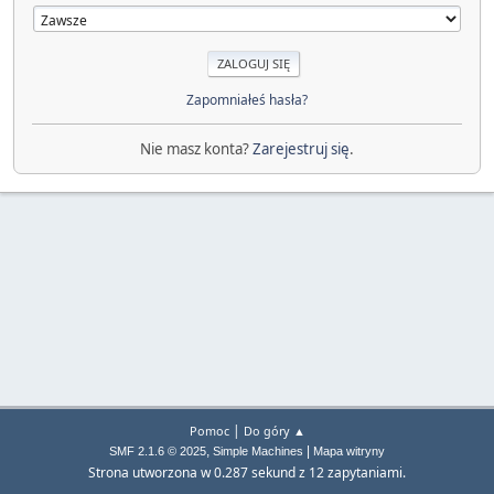
Zapomniałeś hasła?
Nie masz konta?
Zarejestruj się
.
|
Pomoc
Do góry ▲
,
|
SMF 2.1.6 © 2025
Simple Machines
Mapa witryny
Strona utworzona w 0.287 sekund z 12 zapytaniami.