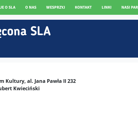
JE O SLA
O NAS
WESPRZYJ
KONTAKT
LINKI
NASI PA
ęcona SLA
Kultury, al. Jana Pawła II 232
ubert Kwieciński