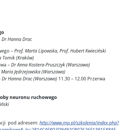
go
, Dr Hanna Drac
wego –
Prof. Marta Lipowska, Prof. Hubert Kwieciński
a Tomik (Kraków)
owa –
Dr Anna Kostera-Pruszczyk (Warszawa)
 Maria Jędrzejowska (Warszawa)
–
Dr Hanna Drac (Warszawa)
11.30 – 12.00 Przerwa
oroby neuronu ruchowego
iński
macji pod adresem:
http://www.mp.pl/szkolenia/index.php?
e+zanikowe&_tc=2814C4F8D3D9492CB07626F1391588AE