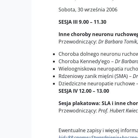
Sobota, 30 września 2006
SESJA III 9.00 – 11.30
Inne choroby neuronu ruchowe
Przewodniczący:
Dr Barbara Tomik
Choroba dolnego neuronu rucho
Choroba Kennedy’ego –
Dr Barbar
Wieloogniskowa neuropatia ruch
Rdzeniowy zanik mięśni (SMA) –
Dr
Dziedziczne neuropatie ruchowe 
SESJA IV 12.00 – 13.00
Sesja plakatowa: SLA i inne ch
Przewodniczący:
Prof. Hubert Kwiec
Ewentualne zapisy i więcej infor
kid=8&cname=Stwardnienie+boczn