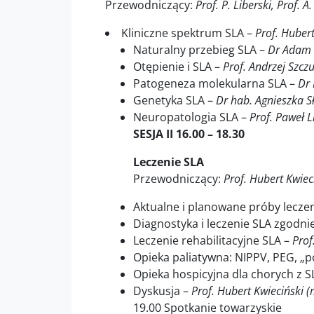
Przewodniczący:
Prof. P. Liberski, Prof. A
Kliniczne spektrum SLA –
Prof. Huber
Naturalny przebieg SLA –
Dr Adam C
Otępienie i SLA –
Prof. Andrzej Szcz
Patogeneza molekularna SLA –
Dr
Genetyka SLA –
Dr hab. Agnieszka S
Neuropatologia SLA –
Prof. Paweł L
SESJA II 16.00 – 18.30
Leczenie SLA
Przewodniczący:
Prof. Hubert Kwiec
Aktualne i planowane próby lecze
Diagnostyka i leczenie SLA zgodni
Leczenie rehabilitacyjne SLA –
Prof
Opieka paliatywna: NIPPV, PEG, „p
Opieka hospicyjna dla chorych z S
Dyskusja –
Prof. Hubert Kwieciński 
19.00 Spotkanie towarzyskie