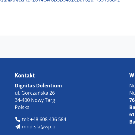
Kontakt
W
Dignitas Dolentium
Nu
ul. Gorczańska 26
Nu
34-400 Nowy Targ
76
Polska
Ba
61
tel: +48 608 436 584
Ba
mnd-sla@wp.pl