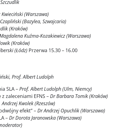
. Szczudlik
t Kwieciński (Warszawa)
zapliński (Bazylea, Szwajcaria)
udlik (Kraków)
 Magdalena Kuźma-Kozakiewicz (Warszawa)
łowik (Kraków)
iberski (Łódz)
Przerwa 15.30 – 16.00
iński, Prof. Albert Ludolph
nia SLA –
Prof. Albert Ludolph (Ulm, Niemcy)
e z zaleceniami EFNS –
Dr Barbara Tomik (Kraków)
. Andrzej Kwolek (Rzeszów)
odwójny efekt” –
Dr Andrzej Opuchlik (Warszawa)
LA –
Dr Dorota Jaranowska (Warszawa)
(moderator)