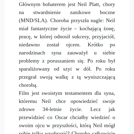
Głównym bohaterem jest Neil Platt, chory
na stwardnienie zanikowe boczne
(MND/SLA). Choroba przyszła nagle: Neil
miał fantastyczne życie – kochającą żonę,
pracę, w której odnosił sukcesy, przyjaciół,
niedawno został ojcem. Krótko po
narodzinach syna zauważył u siebie
problemy z poruszaniem się. Po roku był
sparaliżowany od szyi w dół. Po roku
przegrał swoją walkę z tą wyniszczającą
chorobą.
Film jest swoistym testamentem dla syna,
któremu Neil chce opowiedzieć swoje
zdrowe 34-letnie życie. Lecz jak
przewidzieć co Oscar chciałby wiedzieć o
swoim ojcu w przyszłości, którą Neil mógł
sobie tylko wyobrazić? Choroba całkowicie