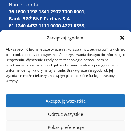
Numer konta:
76 1600 1198 1841 2902 7000 0001,
Bank BGŻ BNP Paribas S.A.
61 1240 4432 1111 0000 4721 0358,
Bank PEKAO S.A.
Zarządzaj zgodami
Aby zapewnić jak najlepsze wrażenia, korzystamy z technologii, takich jak
pliki cookie, do przechowywania i/lub uzyskiwania dostępu do informacji o
urządzeniu. Wyrażenie zgody na te technologie pozwoli nam na
przetwarzanie danych, takich jak zachowanie podczas przeglądania lub
unikalne identyfikatory na tej stronie. Brak wyrażenia zgody lub jej
Rozliczenie PIT 2024 z PITax.pl
oraz IWOP jest
wycofanie może niekorzystnie wpłynąć na niektóre funkcje i zasoby
możliwe w ramach projektu "PITax.pl dla OPP".
witryny.
Akceptuję wszystkie
Odrzuć wszystkie
© 2026 Dignitas Dolentium
Pokaż preferencje